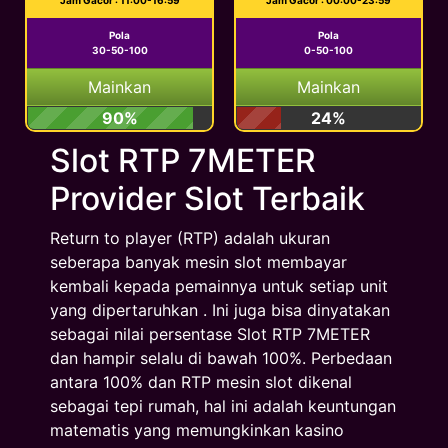
Jam Gacor : 11:00-16:59
Jam Gacor : 00:00-23:59
Pola
Pola
30-50-100
0-50-100
Mainkan
Mainkan
90%
24%
Slot RTP 7METER
Provider Slot Terbaik
Return to player (RTP) adalah ukuran
seberapa banyak mesin slot membayar
kembali kepada pemainnya untuk setiap unit
yang dipertaruhkan . Ini juga bisa dinyatakan
sebagai nilai persentase Slot RTP 7METER
dan hampir selalu di bawah 100%. Perbedaan
antara 100% dan RTP mesin slot dikenal
sebagai tepi rumah, hal ini adalah keuntungan
matematis yang memungkinkan kasino