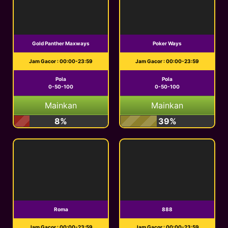
Gold Panther Maxways
Poker Ways
Jam Gacor : 00:00-23:59
Jam Gacor : 00:00-23:59
Pola
Pola
0-50-100
0-50-100
Mainkan
Mainkan
8%
39%
Roma
888
Jam Gacor : 00:00-23:59
Jam Gacor : 00:00-23:59