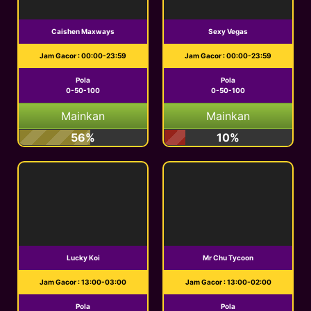
Caishen Maxways
Sexy Vegas
Jam Gacor : 00:00-23:59
Jam Gacor : 00:00-23:59
Pola
Pola
0-50-100
0-50-100
Mainkan
Mainkan
56%
10%
Lucky Koi
Mr Chu Tycoon
Jam Gacor : 13:00-03:00
Jam Gacor : 13:00-02:00
Pola
Pola