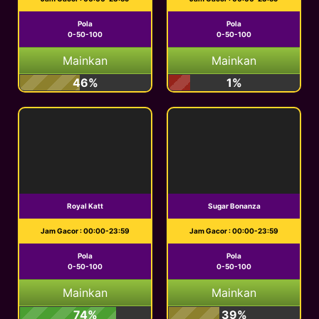
Pola
Pola
0-50-100
0-50-100
Mainkan
Mainkan
46%
1%
Royal Katt
Sugar Bonanza
Jam Gacor : 00:00-23:59
Jam Gacor : 00:00-23:59
Pola
Pola
0-50-100
0-50-100
Mainkan
Mainkan
74%
39%