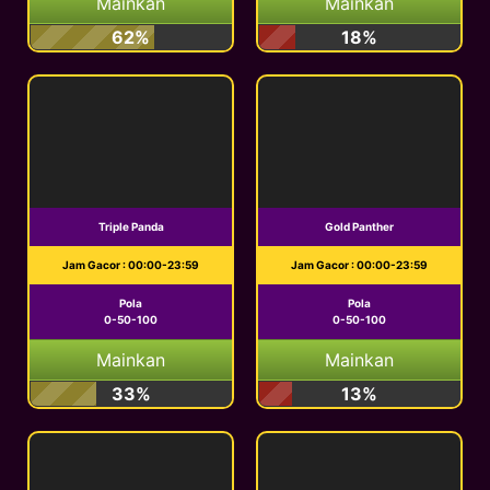
Mainkan
Mainkan
62%
18%
Triple Panda
Gold Panther
Jam Gacor : 00:00-23:59
Jam Gacor : 00:00-23:59
Pola
Pola
0-50-100
0-50-100
Mainkan
Mainkan
33%
13%