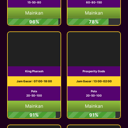
15-50-80
60-80-150
Mainkan
Mainkan
96%
78%
King Pharaoh
Prosperity Gods
Jam Gacor : 07:00-18:00
Jam Gacor : 13:00-02:00
Pola
Pola
20-50-100
20-50-100
Mainkan
Mainkan
91%
91%