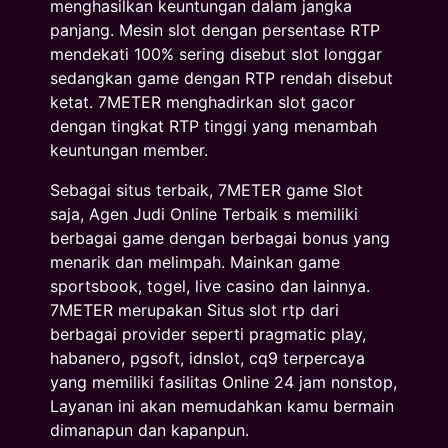
menghasilkan keuntungan dalam jangka
panjang. Mesin slot dengan persentase RTP
mendekati 100% sering disebut slot longgar
sedangkan game dengan RTP rendah disebut
ketat. 7METER menghadirkan slot gacor
dengan tingkat RTP tinggi yang menambah
keuntungan member.
Sebagai situs terbaik, 7METER game Slot
saja, Agen Judi Online Terbaik s memiliki
berbagai game dengan berbagai bonus yang
menarik dan melimpah. Mainkan game
sportsbook, togel, live casino dan lainnya.
7METER merupakan Situs slot rtp dari
berbagai provider seperti pragmatic play,
habanero, pgsoft, idnslot, cq9 terpercaya
yang memiliki fasilitas Online 24 jam nonstop,
Layanan ini akan memudahkan kamu bermain
dimanapun dan kapanpun.