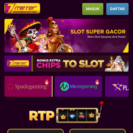
MASUK
DAFTAR